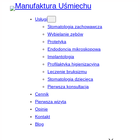
Przejdź
Usługi
do
Stomatologia zachowawcza
treści
Wybielanie zębów
Protetyka
Endodoncja mikroskopowa
Implantologia
Profilaktyka higienizacyjna
Leczenie bruksizmu
Stomatologia dziecięca
Pierwsza konsultacja
Cennik
Pierwsza wizyta
Opinie
Kontakt
Blog