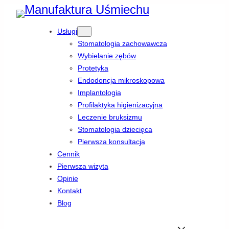
Przejdź
Usługi
do
Stomatologia zachowawcza
treści
Wybielanie zębów
Protetyka
Endodoncja mikroskopowa
Implantologia
Profilaktyka higienizacyjna
Leczenie bruksizmu
Stomatologia dziecięca
Pierwsza konsultacja
Cennik
Pierwsza wizyta
Opinie
Kontakt
Blog