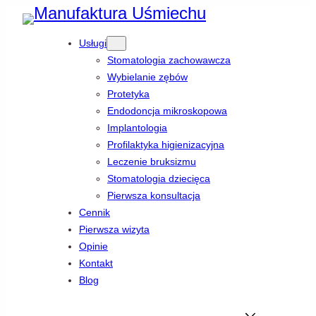
Przejdź
Usługi
do
Stomatologia zachowawcza
treści
Wybielanie zębów
Protetyka
Endodoncja mikroskopowa
Implantologia
Profilaktyka higienizacyjna
Leczenie bruksizmu
Stomatologia dziecięca
Pierwsza konsultacja
Cennik
Pierwsza wizyta
Opinie
Kontakt
Blog