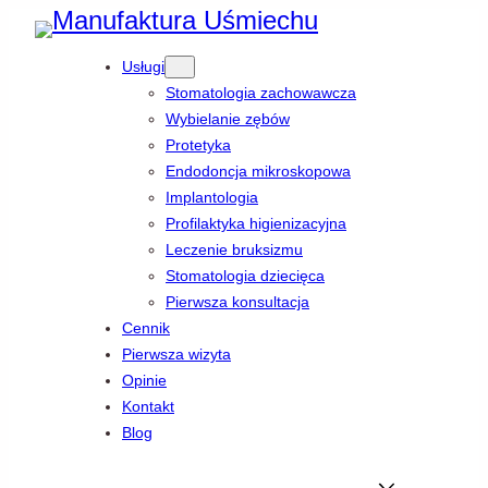
Przejdź
Usługi
do
Stomatologia zachowawcza
treści
Wybielanie zębów
Protetyka
Endodoncja mikroskopowa
Implantologia
Profilaktyka higienizacyjna
Leczenie bruksizmu
Stomatologia dziecięca
Pierwsza konsultacja
Cennik
Pierwsza wizyta
Opinie
Kontakt
Blog